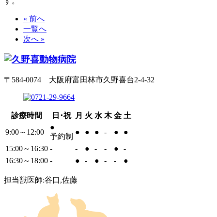
す。
« 前へ
一覧へ
次へ »
〒584-0074 大阪府富田林市久野喜台2-4-32
診療時間
日･祝
月
火
水
木
金
土
●
9:00～12:00
●
●
●
-
●
●
予約制
15:00～16:30
-
-
●
-
-
●
-
16:30～18:00
-
●
-
●
-
-
●
担当獣医師:谷口,佐藤