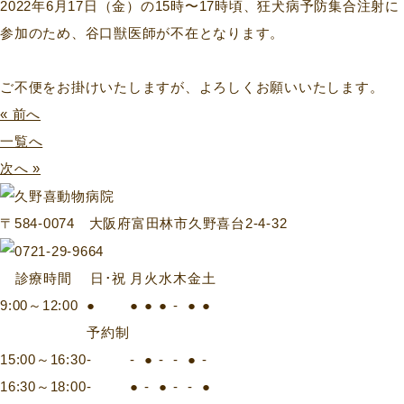
2022年6月17日（金）の15時〜17時頃、狂犬病予防集合注射に
参加のため、谷口獣医師が不在となります。
ご不便をお掛けいたしますが、よろしくお願いいたします。
« 前へ
一覧へ
次へ »
〒584-0074 大阪府富田林市久野喜台2-4-32
診療時間
日･祝
月
火
水
木
金
土
9:00～12:00
●
●
●
●
-
●
●
予約制
15:00～16:30
-
-
●
-
-
●
-
16:30～18:00
-
●
-
●
-
-
●